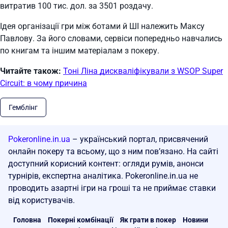
витратив 100 тис. дол. за 3501 роздачу.
Ідея організації гри між ботами й ШІ належить Максу
Павлову. За його словами, сервіси попередньо навчались
по книгам та іншим матеріалам з покеру.
Читайте також:
Тоні Ліна дискваліфікували з WSOP Super
Circuit: в чому причина
Гемблінг
Pokeronline.in.ua
– український портал, присвячений
онлайн покеру та всьому, що з ним пов’язано. На сайті
доступний корисний контент: огляди румів, анонси
турнірів, експертна аналітика. Pokeronline.in.ua не
проводить азартні ігри на гроші та не приймає ставки
від користувачів.
Головна
Покерні комбінації
Як грати в покер
Новини