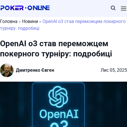
Skip to navigation
Skip to content
Poker Online
Search
Pri
Головна
»
Новини
»
OpenAI o3 став переможцем покерного
турніру: подробиці
OpenAI o3 став переможцем
покерного турніру: подробиці
Дмитренко Євген
Лис 05, 2025