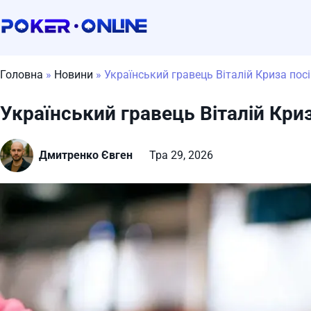
Skip to navigation
Skip to content
Poker Online
Головна
»
Новини
»
Український гравець Віталій Криза посів
Український гравець Віталій Криза
Дмитренко Євген
Тра 29, 2026