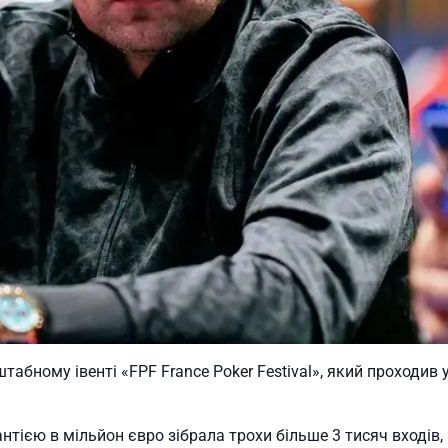
абному івенті «FPF France Poker Festival», який проходив у
антією в мільйон євро зібрала трохи більше 3 тисяч входів, п