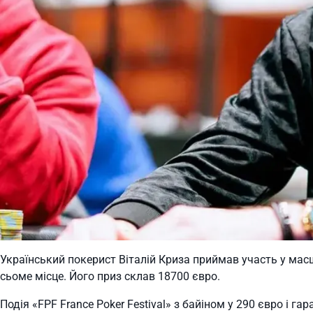
Український покерист Віталій Криза приймав участь у масшт
сьоме місце. Його приз склав 18700 євро.
Подія «FPF France Poker Festival» з байіном у 290 євро і гар