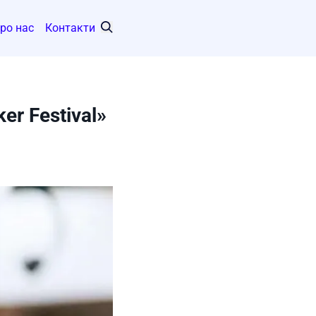
ро нас
Контакти
Search
er Festival»